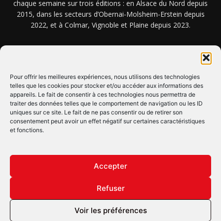
chaque semaine sur trois éditions : en Alsace du Nord depuis
2015, dans les secteurs d’Obernai-Molsheim-Erstein depuis
2022, et à Colmar, Vignoble et Plaine depuis 2023.
NOUS TROUVER ? NOUS CONTACTER ?
Pour offrir les meilleures expériences, nous utilisons des technologies
telles que les cookies pour stocker et/ou accéder aux informations des
appareils. Le fait de consentir à ces technologies nous permettra de
CLIQUEZ ICI !
traiter des données telles que le comportement de navigation ou les ID
uniques sur ce site. Le fait de ne pas consentir ou de retirer son
SUIVEZ-NOUS !
consentement peut avoir un effet négatif sur certaines caractéristiques
et fonctions.
Accepter
Refuser
© Copyright © 2022 Maxi Flash
Voir les préférences