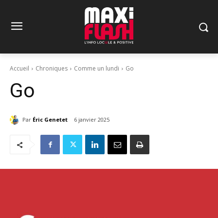
Accueil
Chroniques
Comme un lundi
Go
Go
Par
Éric Genetet
6 janvier 2025