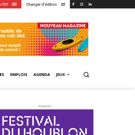
en PDF
Changer d'édition
ES
EMPLOIS
AGENDA
JEUX
- Publicité -