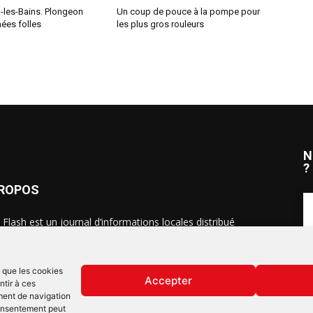
-les-Bains. Plongeon
Un coup de pouce à la pompe pour
ées folles
les plus gros rouleurs
N
?
PROPOS
 Flash est un journal d’informations locales distribué
ue semaine sur trois éditions : en Alsace du Nord depuis
S
, dans les secteurs d’Obernai-Molsheim-Erstein depuis
, et à Colmar, Vignoble et Plaine depuis 2023.
s que les cookies
Accepter
ntir à ces
ment de navigation
 consentement peut