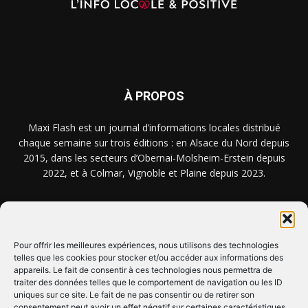
À PROPOS
Maxi Flash est un journal d’informations locales distribué
chaque semaine sur trois éditions : en Alsace du Nord depuis
2015, dans les secteurs d’Obernai-Molsheim-Erstein depuis
2022, et à Colmar, Vignoble et Plaine depuis 2023.
NOUS TROUVER ? NOUS CONTACTER ?
Pour offrir les meilleures expériences, nous utilisons des technologies
telles que les cookies pour stocker et/ou accéder aux informations des
appareils. Le fait de consentir à ces technologies nous permettra de
CLIQUEZ ICI !
traiter des données telles que le comportement de navigation ou les ID
uniques sur ce site. Le fait de ne pas consentir ou de retirer son
SUIVEZ-NOUS !
consentement peut avoir un effet négatif sur certaines caractéristiques