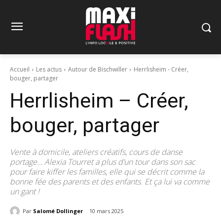
Accueil
Les actus
Autour de Bischwiller
Herrlisheim - Créer,
bouger, partager
Herrlisheim – Créer,
bouger, partager
Vente à domicile, ateliers créatifs, cours de danse
portage… Alexia Tourret a plus d’un tour dans son sac
pour faire kiffer les familles, elle qui se décrit comme la
bonne fée des parents et des enfants. Et ça lui va comme
un gant !
Par
Salomé Dollinger
10 mars 2025