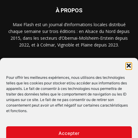
À PROPOS
Maxi Flash est un journal d’informations locales distribué
chaque semaine sur trois éditions : en Alsace du Nord depuis
2015, dans les secteurs d’Obernai-Molsheim-Erstein depuis
2022, et à Colmar, Vignoble et Plaine depuis 2023.
NOUS TROUVER ? NOUS CONTACTER ?
Pour offrir les meilleures expériences, nous utilisons des technologies
telles que les cookies pour stocker et/ou accéder aux informations des
CLIQUEZ ICI !
appareils. Le fait de consentir à ces technologies nous permettra de
traiter des données telles que le comportement de navigation ou les ID
uniques sur ce site. Le fait de ne pas consentir ou de retirer son
SUIVEZ-NOUS !
consentement peut avoir un effet négatif sur certaines caractéristiques
et fonctions.
Accepter