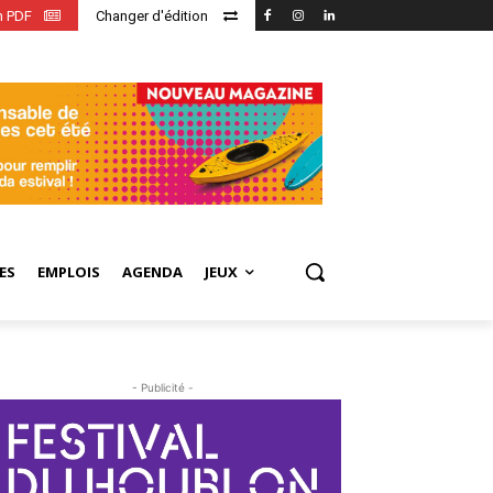
en PDF
Changer d'édition
ES
EMPLOIS
AGENDA
JEUX
- Publicité -