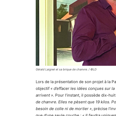
Gérald Laignel et sa brique de chanvre. / ©LD
Lors de la présentation de son projet à la P
objectif
« d’effacer les idées conçues sur la
arrivent »
. Pour l’instant, il possède dix-hu
de chanvre. Elles ne pèsent que 19 kilos. Po
besoin de colle ni de mortier »
, précise l’i
que d’une seule couche :
« Il faudra unique