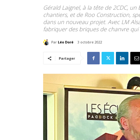
Gérald Laignel, à la tête de 2CDC, un 
chantiers, et de Roo Construction, spé
dans un nouveau projet. Avec LM Alsa
fabriquer des briques de chanvre qu
Par
Léo Doré
3 octobre 2022
Partager