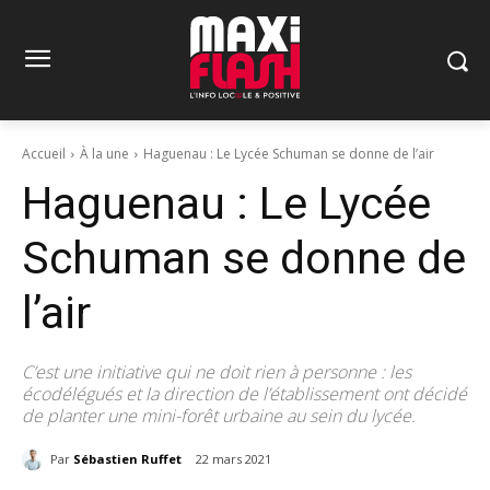
Accueil
À la une
Haguenau : Le Lycée Schuman se donne de l’air
Haguenau : Le Lycée
Schuman se donne de
l’air
C’est une initiative qui ne doit rien à personne : les
écodélégués et la direction de l’établissement ont décidé
de planter une mini-forêt urbaine au sein du lycée.
Par
Sébastien Ruffet
22 mars 2021