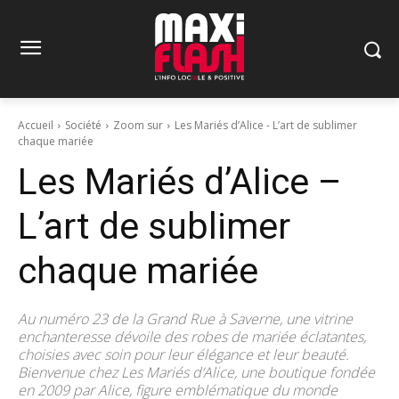
Accueil
Société
Zoom sur
Les Mariés d’Alice - L’art de sublimer
chaque mariée
Les Mariés d’Alice –
L’art de sublimer
chaque mariée
Au numéro 23 de la Grand Rue à Saverne, une vitrine
enchanteresse dévoile des robes de mariée éclatantes,
choisies avec soin pour leur élégance et leur beauté.
Bienvenue chez Les Mariés d’Alice, une boutique fondée
en 2009 par Alice, figure emblématique du monde