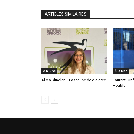
ARTICLES SIMILAIRES
À la une
À la une
Alicia Klingler – Passeuse de dialecte
Laurent Gra
Houblon