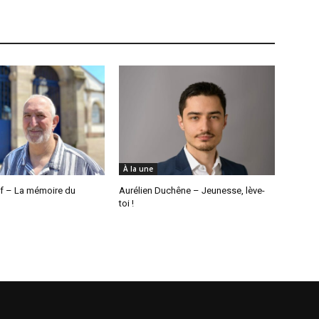
À la une
ff – La mémoire du
Aurélien Duchêne – Jeunesse, lève-
toi !