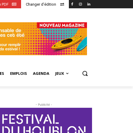
en PDF
Changer d'édition
ES
EMPLOIS
AGENDA
JEUX
- Publicité -