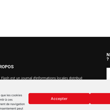
N
?
PROPOS
 Flash est un journal d’informations locales distribué
ue semaine sur trois éditions : en Alsace du Nord depuis
S
, dans les secteurs d’Obernai-Molsheim-Erstein depuis
, et à Colmar, Vignoble et Plaine depuis 2023.
s que les cookies
Accepter
ntir à ces
ment de navigation
 consentement peut