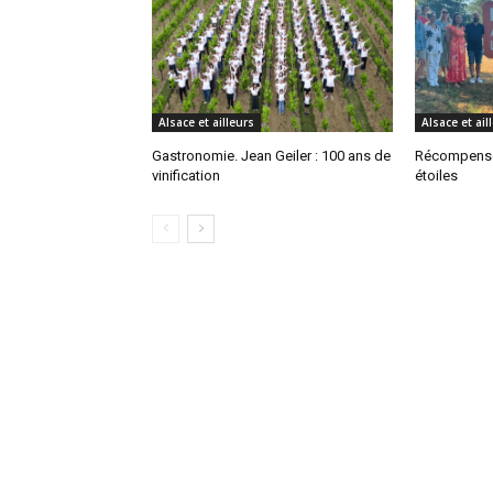
Alsace et ailleurs
Alsace et ail
Gastronomie. Jean Geiler : 100 ans de
Récompense
vinification
étoiles