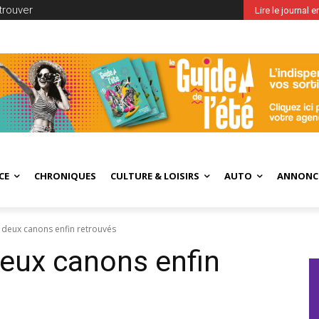
trouver
Lire le journal 
CE
CHRONIQUES
CULTURE & LOISIRS
AUTO
ANNONC
 deux canons enfin retrouvés
eux canons enfin