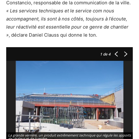
Constancio, responsable de la communication de la ville.
« Les services techniques et le service com nous
accompagnent, ils sont à nos côtés, toujours à l’écoute,
leur réactivité est essentielle pour ce genre de chantier
»
, déclare Daniel Clauss qui donne le ton.
1
de 4
La grande verrière, un produit extrêmement technique qui régule les apports
La
de chaleur et de lumière.
de