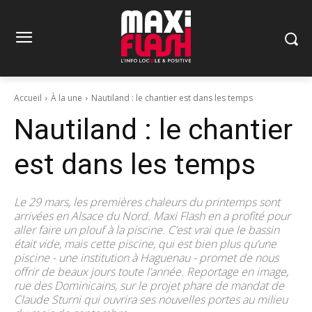
Accueil
À la une
Nautiland : le chantier est dans les temps
Nautiland : le chantier
est dans les temps
Le 29 mars, les premières chaleurs du printemps sont
arrivées en Alsace du Nord. Maxi Flash en a profité pour
aller faire un plouf à la piscine. C’est vrai que le bassin
était vide, mais cette piscine, qui est bien plus qu’une
piscine - une institution à Haguenau - promet de nous
offrir de beaux jours toute l’année. Reportage en image,
rue des Dominicains, sur le projet phare de mandat de
Claude Sturni qui ouvrira ses nouvelles portes au milieu