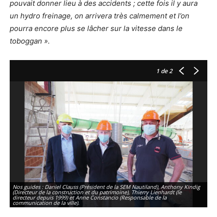
pouvait donner lieu à des accidents ; cette fois il y aura
un hydro freinage, on arrivera très calmement et l’on
pourra encore plus se lâcher sur la vitesse dans le
toboggan ».
1
de 2
Nos guides : Daniel Clauss (Président de la SEM Nautiland), Anthony Kindig
(Directeur de la construction et du patrimoine), Thierry Lienhardt (le
directeur depuis 1999) et Anne Constancio (Responsable de la
An
communication de la ville).
se