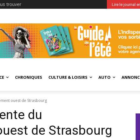
us trouver
Lire le journal 
CE
CHRONIQUES
CULTURE & LOISIRS
AUTO
ANNONC
ement ouest de Strasbourg
ente du
uest de Strasbourg