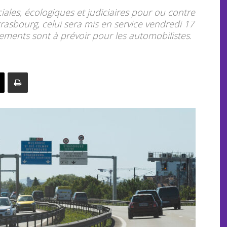
iales, écologiques et judiciaires pour ou contre
asbourg, celui sera mis en service vendredi 17
nts sont à prévoir pour les automobilistes.