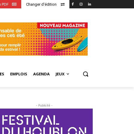
en PDF
Changer d'édition
ES
EMPLOIS
AGENDA
JEUX
- Publicité -