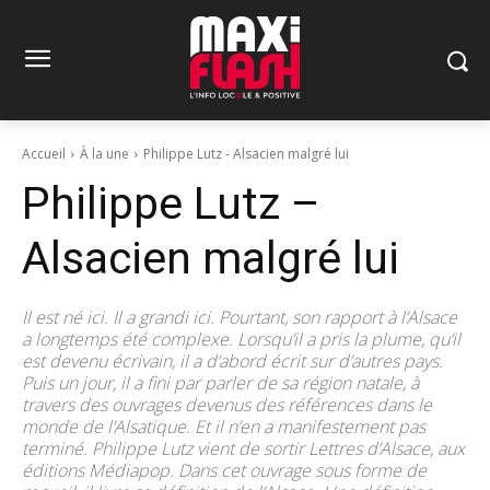
Accueil
À la une
Philippe Lutz - Alsacien malgré lui
Philippe Lutz –
Alsacien malgré lui
Il est né ici. Il a grandi ici. Pourtant, son rapport à l’Alsace
a longtemps été complexe. Lorsqu’il a pris la plume, qu’il
est devenu écrivain, il a d’abord écrit sur d’autres pays.
Puis un jour, il a fini par parler de sa région natale, à
travers des ouvrages devenus des références dans le
monde de l’Alsatique. Et il n’en a manifestement pas
terminé. Philippe Lutz vient de sortir Lettres d’Alsace, aux
éditions Médiapop. Dans cet ouvrage sous forme de