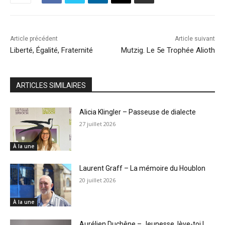
Article précédent
Article suivant
Liberté, Égalité, Fraternité
Mutzig. Le 5e Trophée Alioth
ARTICLES SIMILAIRES
Alicia Klingler – Passeuse de dialecte
27 juillet 2026
À la une
Laurent Graff – La mémoire du Houblon
20 juillet 2026
À la une
Aurélien Duchêne – Jeunesse, lève-toi !