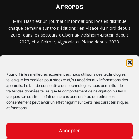
À PROPOS
Maxi Flash est un journal d’informations locales distribué
chaque semaine sur trois éditions : en Alsace du Nord depuis
2015, dans les secteurs d’Obernai-Molsheim-Erstein depuis
2022, et à Colmar, Vignoble et Plaine depuis 2023.
NOUS TROUVER ? NOUS CONTACTER ?
Pour offrir les meilleures expériences, nous utilisons des technologies
telles que les cookies pour stocker et/ou accéder aux informations des
appareils. Le fait de consentir à ces technologies nous permettra de
CLIQUEZ ICI !
traiter des données telles que le comportement de navigation ou les ID
uniques sur ce site. Le fait de ne pas consentir ou de retirer son
SUIVEZ-NOUS !
consentement peut avoir un effet négatif sur certaines caractéristiques
et fonctions.
Accepter