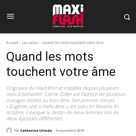
Accueil
Les actus
Quand les mots touchent votre âme
Quand les mots
touchent votre âme
Originaire du Haut-Rhin et installée depuis plusieurs
mois à Nehwiller, Carine Zoller est l’autrice de plusieurs
ouvrages dédiés au bien-être. Son premier roman,
« Eugénie, une si belle âme », est paru en librairie fin
octobre, il évoque le destin de deux femmes lors de
deux époques différentes.
Par
Catherine Urtado
4 novembre 2019