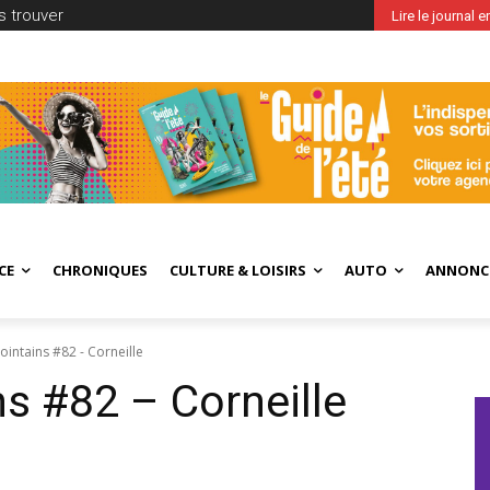
 trouver
Lire le journal 
CE
CHRONIQUES
CULTURE & LOISIRS
AUTO
ANNONC
lointains #82 - Corneille
ns #82 – Corneille