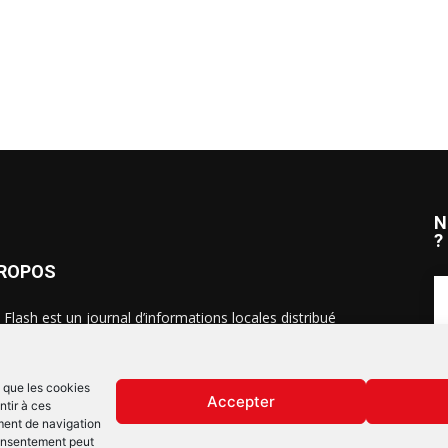
N
?
PROPOS
 Flash est un journal d’informations locales distribué
ue semaine sur trois éditions : en Alsace du Nord depuis
S
, dans les secteurs d’Obernai-Molsheim-Erstein depuis
, et à Colmar, Vignoble et Plaine depuis 2023.
s que les cookies
Accepter
ntir à ces
ment de navigation
 consentement peut