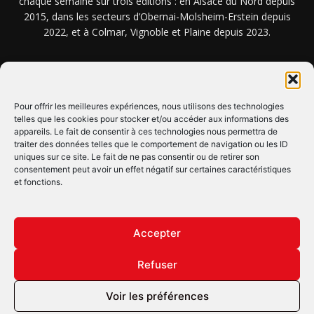
chaque semaine sur trois éditions : en Alsace du Nord depuis
2015, dans les secteurs d’Obernai-Molsheim-Erstein depuis
2022, et à Colmar, Vignoble et Plaine depuis 2023.
NOUS TROUVER ? NOUS CONTACTER ?
Pour offrir les meilleures expériences, nous utilisons des technologies
telles que les cookies pour stocker et/ou accéder aux informations des
CLIQUEZ ICI !
appareils. Le fait de consentir à ces technologies nous permettra de
traiter des données telles que le comportement de navigation ou les ID
uniques sur ce site. Le fait de ne pas consentir ou de retirer son
SUIVEZ-NOUS !
consentement peut avoir un effet négatif sur certaines caractéristiques
et fonctions.
Accepter
Refuser
© Copyright © 2022 Maxi Flash
Voir les préférences