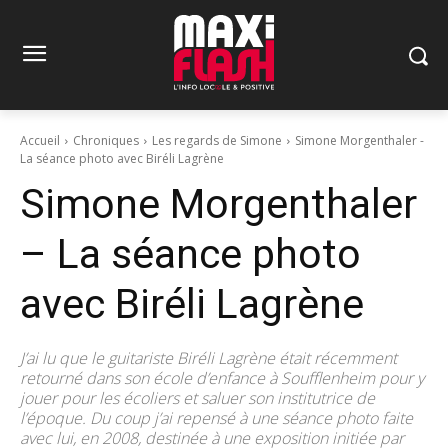
Accueil
Chroniques
Les regards de Simone
Simone Morgenthaler -
La séance photo avec Biréli Lagrène
Simone Morgenthaler
– La séance photo
avec Biréli Lagrène
J’ai lu que le guitariste Biréli Lagrène était récemment
retourné dans son école d’enfance à Soufflenheim pour y
jouer pour les écoliers et saluer son institutrice de
l’époque. Du coup j’ai repensé à une séance photo faite
avec lui, en 2008, destinée à une exposition initiée par