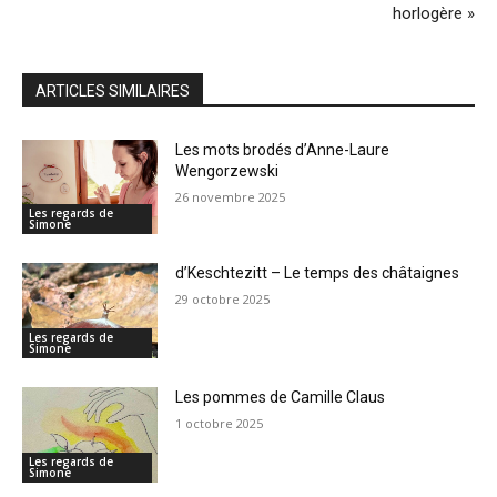
horlogère »
ARTICLES SIMILAIRES
Les mots brodés d’Anne-Laure
Wengorzewski
26 novembre 2025
Les regards de
Simone
d’Keschtezitt – Le temps des châtaignes
29 octobre 2025
Les regards de
Simone
Les pommes de Camille Claus
1 octobre 2025
Les regards de
Simone