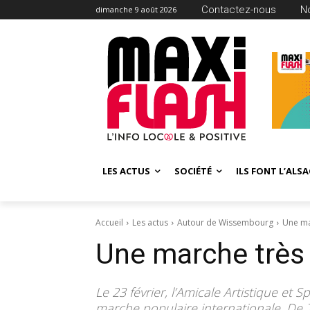
Contactez-nous
N
dimanche 9 août 2026
LES ACTUS
SOCIÉTÉ
ILS FONT L’ALSA
Accueil
Les actus
Autour de Wissembourg
Une ma
Une marche très 
Le 23 février, l’Amicale Artistique et
marche populaire internationale. De 7