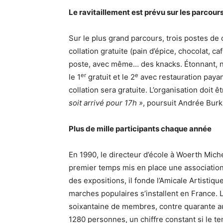
Le ravitaillement est prévu sur les parcour
Sur le plus grand parcours, trois postes de c
collation gratuite (pain d’épice, chocolat, ca
poste, avec même… des knacks. Étonnant, non
er
e
le 1
gratuit et le 2
avec restauration payant
collation sera gratuite. L’organisation doit êt
soit arrivé pour 17h »
, poursuit Andrée Burk
Plus de mille participants chaque année
En 1990, le directeur d’école à Woerth Miche
premier temps mis en place une association 
des expositions, il fonde l’Amicale Artisti
marches populaires s’installent en France.
soixantaine de membres, contre quarante aujo
1280 personnes, un chiffre constant si le tem