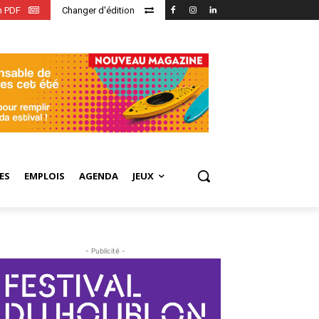
en PDF
Changer d'édition
ES
EMPLOIS
AGENDA
JEUX
- Publicité -