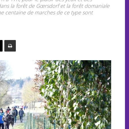
dans la forêt de Gœrsdorf et la forêt domaniale
ne centaine de marches de ce type sont