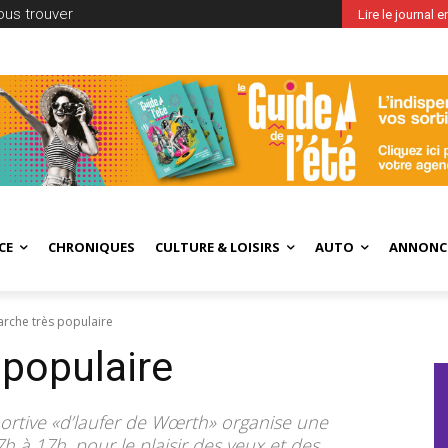
ous trouver
Lire le journal 
CE
CHRONIQUES
CULTURE & LOISIRS
AUTO
ANNONC
rche très populaire
populaire
 Sportive «d’laufer de Wœrth» organise une
h à 17h, pour le plaisir des yeux et des