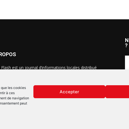
N
?
PROPOS
 Flash est un journal d’informations locales distribué
ue semaine sur trois éditions : en Alsace du Nord depuis
S
, dans les secteurs d’Obernai-Molsheim-Erstein depuis
, et à Colmar, Vignoble et Plaine depuis 2023.
s que les cookies
Accepter
ntir à ces
ment de navigation
 consentement peut
Mentions lég