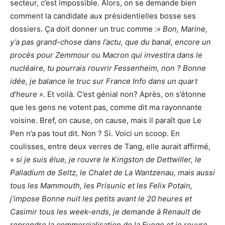
secteur, c’est impossible. Alors, on se demande bien
comment la candidate aux présidentielles bosse ses
dossiers. Ça doit donner un truc comme :
« Bon, Marine,
y’a pas grand-chose dans l’actu, que du banal, encore un
procès pour Zemmour ou Macron qui investira dans le
nucléaire, tu pourrais rouvrir Fessenheim, non ? Bonne
idée, je balance le truc sur France Info dans un quart
d’heure »
. Et voilà. C’est génial non? Après, on s’étonne
que les gens ne votent pas, comme dit ma rayonnante
voisine. Bref, on cause, on cause, mais il paraît que Le
Pen n’a pas tout dit. Non ? Si. Voici un scoop. En
coulisses, entre deux verres de Tang, elle aurait affirmé,
« si je suis élue, je rouvre le Kingston de Dettwiller, le
Palladium de Seltz, le Chalet de La Wantzenau, mais aussi
tous les Mammouth, les Prisunic et les Felix Potain,
j’impose Bonne nuit les petits avant le 20 heures et
Casimir tous les week-ends, je demande à Renault de
reprendre la commercialisation de la Fuego et je rouvre