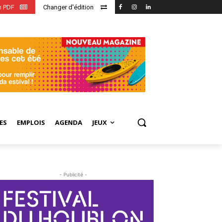
en PDF
Changer d'édition
ES
EMPLOIS
AGENDA
JEUX
- Publicité -