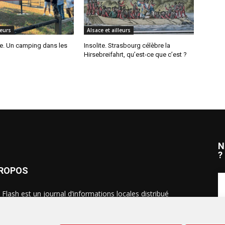
leurs
Alsace et ailleurs
. Un camping dans les
Insolite. Strasbourg célèbre la
Hirsebreifahrt, qu’est-ce que c’est ?
N
?
PROPOS
 Flash est un journal d’informations locales distribué
ue semaine sur trois éditions : en Alsace du Nord depuis
S
, dans les secteurs d’Obernai-Molsheim-Erstein depuis