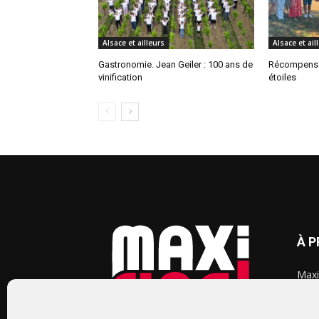
Alsace et ailleurs
Alsace et ail
Gastronomie. Jean Geiler : 100 ans de
Récompense
vinification
étoiles
À 
Maxi
chaq
2015