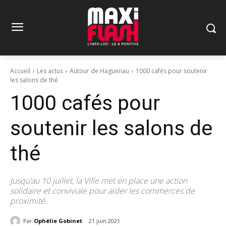
Accueil
Les actus
Autour de Haguenau
1000 cafés pour soutenir
les salons de thé
1000 cafés pour
soutenir les salons de
thé
Jusqu’au 10 juillet, la Ville met en place une action
solidaire et conviviale pour aider les commerces de
proximité.
Par
Ophélie Gobinet
21 juin 2021