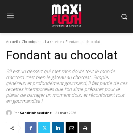
Accueil
Chroniques
La recette
Fondant au chocolat
Fondant au chocolat
S’il est un dessert qui met sans doute tout le monde
d’accord c’est bien le gâteau au chocolat. Simple,
généreux et profondément gourmand, il fait partie de ces
recettes intemporelles que l’on aime préparer pour le
plaisir de partager un moment doux et réconfortant tout
en gourmandise !
Par
Sandrinhacuisine
21 mars 2026