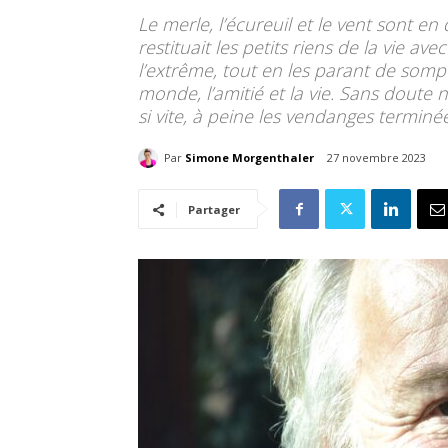
Le merle, l’écureuil et le vent sont en de
restituait les petits riens de la vie a
l’extrême, tout en les parant de sompt
monde, l’amitié et la vie. Sans doute n’
si vite, à peine les vendanges terminé
Par
Simone Morgenthaler
27 novembre 2023
Partager