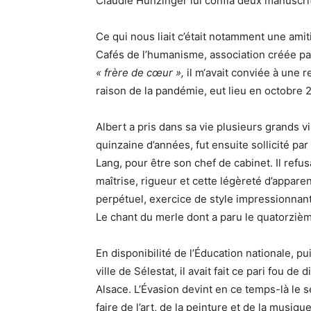
Claudie Hunzinger lui confia deux manuscri
Ce qui nous liait c’était notamment une amit
Cafés de l’humanisme, association créée par
« frère de cœur »,
il m‘avait conviée à une 
raison de la pandémie, eut lieu en octobre 
Albert a pris dans sa vie plusieurs grands v
quinzaine d’années, fut ensuite sollicité par
Lang, pour être son chef de cabinet. Il refu
maîtrise, rigueur et cette légèreté d’appare
perpétuel, exercice de style impressionnant
Le chant du merle dont a paru le quatorziè
En disponibilité de l’Éducation nationale, pui
ville de Sélestat, il avait fait ce pari fou d
Alsace. L’Évasion devint en ce temps-là le s
faire de l’art, de la peinture et de la musiq