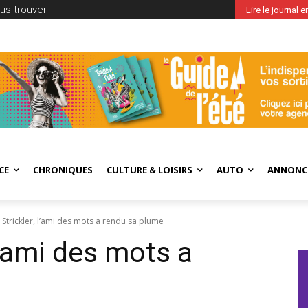
us trouver
Lire le journal 
CE
CHRONIQUES
CULTURE & LOISIRS
AUTO
ANNONC
 Strickler, l’ami des mots a rendu sa plume
 l’ami des mots a