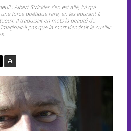
uil : Albert Strickler s’en est allé, lui qui
vec une force poétique rare, en les épurant à
ueux. Il traduisait en mots la beauté du
imaginait-il pas que la mort viendrait le cueillir
es.