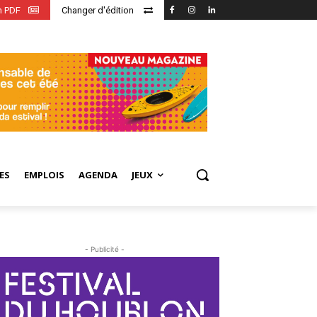
en PDF
Changer d'édition
ES
EMPLOIS
AGENDA
JEUX
- Publicité -