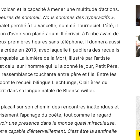
é volcan et la capacité à mener une multitude d’actions.
heures de sommeil. Nous sommes des hyperactifs »,
 chalet perché à La Vancelle, nommé Tourneciel. L’été, il
ion d’avoir son planétarium. Il écrivait à l’aube avant de
deux premières heures sans téléphone. Il donnera aussi
 a créée en 2013, avec laquelle il publiera des recueils
rquable La lumière de la Mort, illustré par l’artiste
t celui sur l’homme qui lui a donné le jour, Petit Père,
ressemblance touchante entre père et fils. Entre les
ont le recueil bilingue Liechtunge, Clairières du
rit dans sa langue natale de Blienschwiller.
e plaçait sur son chemin des rencontres inattendues et
écisément l’apanage du poète, tout comme le regard
 avoir une présence dans le monde quasi miraculeuse,
 être capable d’émerveillement. C’est être la sentinelle