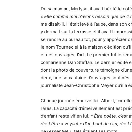
De sa maman, Marlyse, il avait hérité le côt
« Elle comme moi n’avons besoin que de 4 
me disait-il. Il était levé à l’aube, dans son
y dormait sur la terrasse et il avait l’impress
se rendre au bureau tôt, pour y apprécier 
le nom Tourneciel à la maison d’édition qu’il
et des ouvrages d’art. Le premier fut le rema
colmarienne Dan Steffan. Le dernier édité es
dont la photo de couverture témoigne d’une 
deux, une soixantaine d’ouvrages sont nés, d
journaliste Jean-Christophe Meyer qu’il a éc
Chaque journée émerveillait Albert, car ell
rares. La capacité d’émerveillement est pr
d’enfant resté vif en lui.
« Être poète, c’est
c’est être « voyant » d’un bout de ciel, c’est
de l’essentiel »
, tels étaient ses mots.