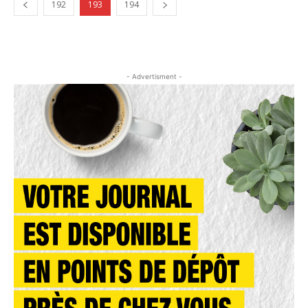
192
193
194
- Advertisment -