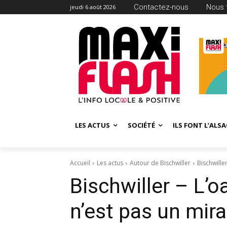
Contactez-nous
Nous 
jeudi 6 août 2026
LES ACTUS
SOCIÉTÉ
ILS FONT L’ALSA
Accueil
Les actus
Autour de Bischwiller
Bischwille
Bischwiller – L’o
n’est pas un mir