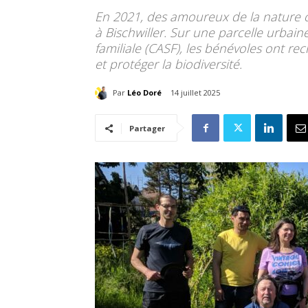
En 2021, des amoureux de la nature on
à Bischwiller. Sur une parcelle urbain
familiale (CASF), les bénévoles ont re
et protéger la biodiversité.
Par
Léo Doré
14 juillet 2025
Partager