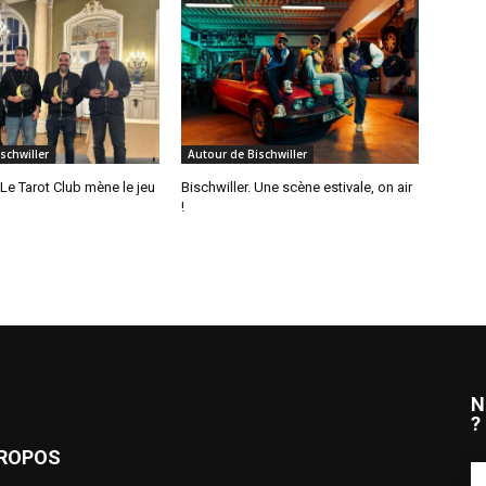
schwiller
Autour de Bischwiller
 Le Tarot Club mène le jeu
Bischwiller. Une scène estivale, on air
!
N
?
PROPOS