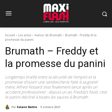
Accueil
Les actus
Autour de Brumath
Brumath - Freddy et la
promesse du panini
Brumath – Freddy et
la promesse du panini
Longtemps tiraillé entre la sécurité de l’emploi et la
promesse d’ouvrir une sandwicherie faite à sa grand-
mère, Alfred Fessard s’est finalement lancé après un
accident professionnel : depuis un an, Freddy’s food, c’est
le panini décliné à toutes les sauces à Brumath.
Par
Solann Battin
9 octobre 2023