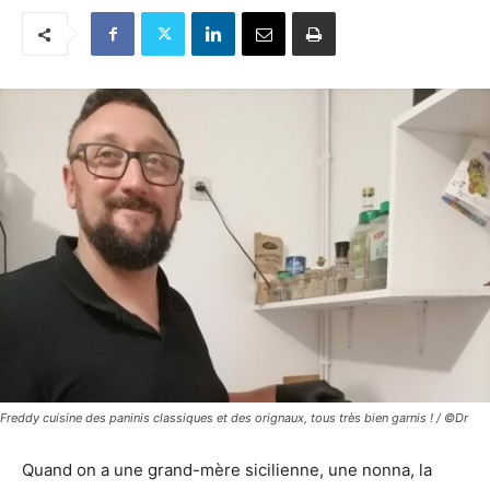
Freddy cuisine des paninis classiques et des orignaux, tous très bien garnis ! / ©Dr
Quand on a une grand-mère sicilienne, une nonna, la