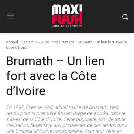
Accueil
Les actus
Autour de Brumath
Brumath - Un lien fort avec la
Côte d’Ivoire
Brumath – Un lien
fort avec la Côte
d’Ivoire
En 1997, Étienne Wolf, actuel maire de Brumath, s’est
rendu pour la première fois au village de Kotoka, dans le
sud-est de la Côte d’Ivoire. Cette bourgade, loin de toute
civilisation, faisait face aux problèmes de son temps dans
une brousse africaine inhospitalière. Pour leur venir en