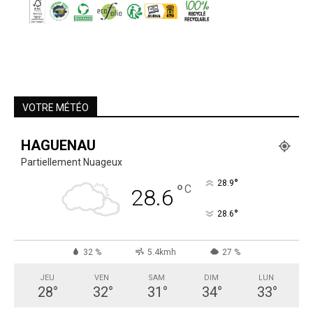
VOTRE MÉTÉO
HAGUENAU
Partiellement Nuageux
°
28.9
°
C
28.6
°
28.6
32 %
5.4kmh
27 %
JEU
VEN
SAM
DIM
LUN
28
°
32
°
31
°
34
°
33
°