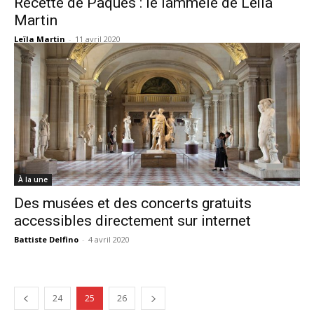
Recette de Pâques : le lämmele de Leïla
Martin
Leïla Martin
-
11 avril 2020
À la une
Des musées et des concerts gratuits
accessibles directement sur internet
Battiste Delfino
-
4 avril 2020
24
25
26