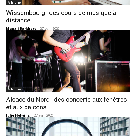
À la une
Wissembourg : des cours de musique à
distance
Magali Burkhart
-
27 avril 2020
À la une
Alsace du Nord : des concerts aux fenêtres
et aux balcons
Julie Helwing
-
27 avril 2020