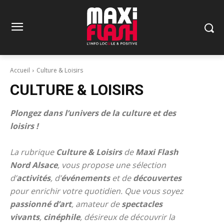
Accueil
Culture & Loisirs
CULTURE & LOISIRS
Plongez dans l’univers de la culture et des
loisirs !
La rubrique
Culture & Loisirs
de
Maxi Flash
Nord Alsace
, vous propose une sélection
d’
activités
, d’
événements
et de
découvertes
pour enrichir votre quotidien. Que vous soyez
passionné d’art
, amateur de
spectacles
vivants
,
cinéphile
, désireux de découvrir la