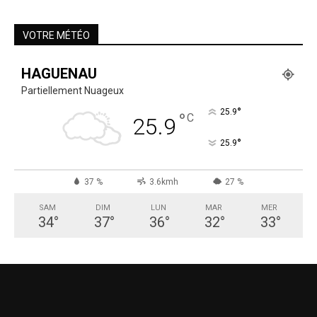
VOTRE MÉTÉO
HAGUENAU
Partiellement Nuageux
°
25.9
°
C
25.9
°
25.9
37 %
3.6kmh
27 %
SAM
DIM
LUN
MAR
MER
34
°
37
°
36
°
32
°
33
°