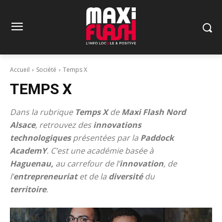
Accueil
Société
Temps X
TEMPS X
Dans la rubrique
Temps X
de
Maxi Flash Nord
Alsace
, retrouvez des
innovations
technologiques
présentées par la
Paddock
AcademY
. C’est une académie basée à
Haguenau,
au carrefour de l’
innovation
, de
l’
entrepreneuriat
et de la
diversité
du
territoire
.