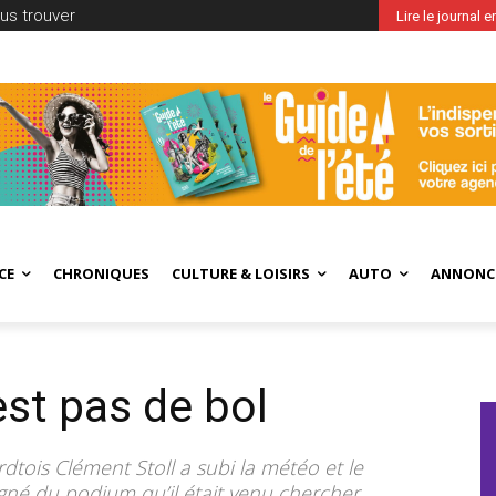
us trouver
Lire le journal 
CE
CHRONIQUES
CULTURE & LOISIRS
AUTO
ANNONC
est pas de bol
rdtois Clément Stoll a subi la météo et le
igné du podium qu’il était venu chercher.