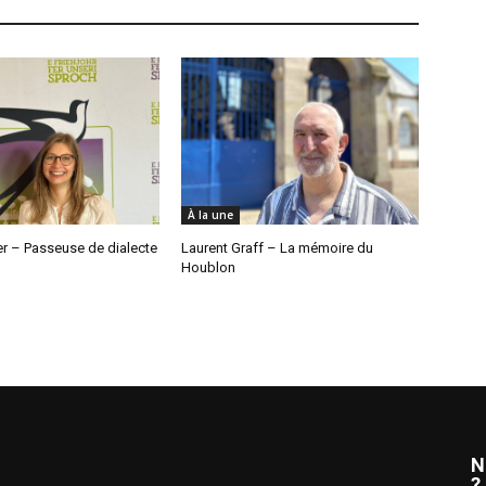
À la une
ler – Passeuse de dialecte
Laurent Graff – La mémoire du
Houblon
N
?