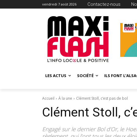
Contactez-nous
No
vendredi 7 août 2026
LES ACTUS
SOCIÉTÉ
ILS FONT L’ALSA
Accueil
À la une
Clément Stoll, c’est pas de bol
Clément Stoll, c’
Engagé sur le dernier Bol d’Or, le Hoe
règlement, qui l’ont tous les deux élo