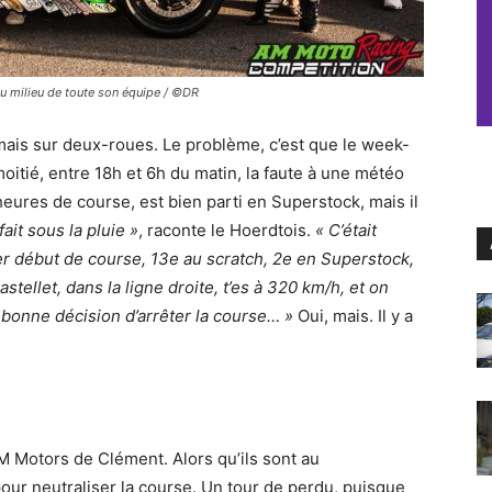
 au milieu de toute son équipe / ©DR
mais sur deux-roues. Le problème, c’est que le week-
moitié, entre 18h et 6h du matin, la faute à une météo
heures de course, est bien parti en Superstock, mais il
fait sous la pluie »
, raconte le Hoerdtois.
« C’était
per début de course, 13e au scratch, 2e en Superstock,
tellet, dans la ligne droite, t’es à 320 km/h, et on
la bonne décision d’arrêter la course… »
Oui, mais. Il y a
AM Motors de Clément. Alors qu’ils sont au
 pour neutraliser la course. Un tour de perdu, puisque