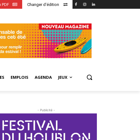
en PDF
Changer d'édition
ES
EMPLOIS
AGENDA
JEUX
- Publicité -