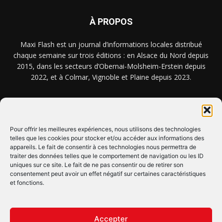
À PROPOS
Maxi Flash est un journal d’informations locales distribué
chaque semaine sur trois éditions : en Alsace du Nord depuis
2015, dans les secteurs d’Obernai-Molsheim-Erstein depuis
2022, et à Colmar, Vignoble et Plaine depuis 2023.
NOUS TROUVER ? NOUS CONTACTER ?
Pour offrir les meilleures expériences, nous utilisons des technologies
telles que les cookies pour stocker et/ou accéder aux informations des
appareils. Le fait de consentir à ces technologies nous permettra de
CLIQUEZ ICI !
traiter des données telles que le comportement de navigation ou les ID
uniques sur ce site. Le fait de ne pas consentir ou de retirer son
SUIVEZ-NOUS !
consentement peut avoir un effet négatif sur certaines caractéristiques
et fonctions.
Accepter