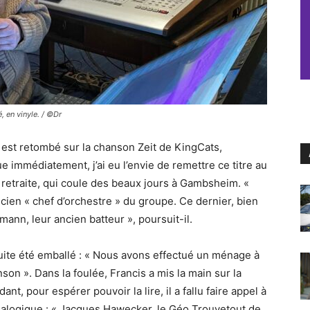
, en vinyle. / ©Dr
est retombé sur la chanson Zeit de KingCats,
 immédiatement, j’ai eu l’envie de remettre ce titre au
a retraite, qui coule des beaux jours à Gambsheim. «
ancien « chef d’orchestre » du groupe. Ce dernier, bien
ann, leur ancien batteur », poursuit-il.
 suite été emballé : « Nous avons effectué un ménage à
on ». Dans la foulée, Francis a mis la main sur la
t, pour espérer pouvoir la lire, il a fallu faire appel à
nalogique : « Jacques Hawecker, le Géo Trouvetout de