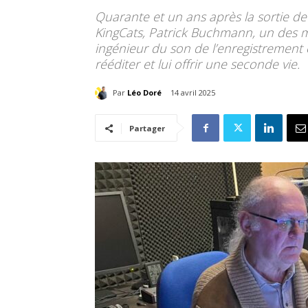
Quarante et un ans après la sortie d
KingCats, Patrick Buchmann, un des m
ingénieur du son de l’enregistrement o
rééditer et lui offrir une seconde vie.
Par
Léo Doré
14 avril 2025
Partager