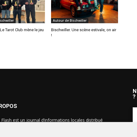
schwiller
Autour de Bischwiller
 Le Tarot Club mène le jeu
Bischwiller. Une scène estivale, on air
!
N
?
PROPOS
 Flash est un journal d’informations locales distribué
ue semaine sur trois éditions : en Alsace du Nord depuis
S
, dans les secteurs d’Obernai-Molsheim-Erstein depuis