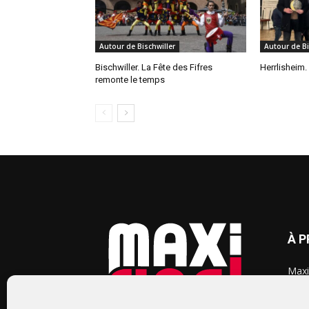
Autour de Bischwiller
Autour de Bi
Bischwiller. La Fête des Fifres
Herrlisheim.
remonte le temps
À 
Maxi
chaq
2015