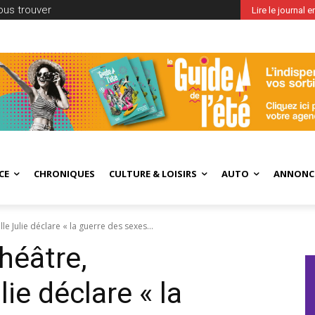
ous trouver
Lire le journal 
CE
CHRONIQUES
CULTURE & LOISIRS
AUTO
ANNONC
 Julie déclare « la guerre des sexes...
héâtre,
ie déclare « la