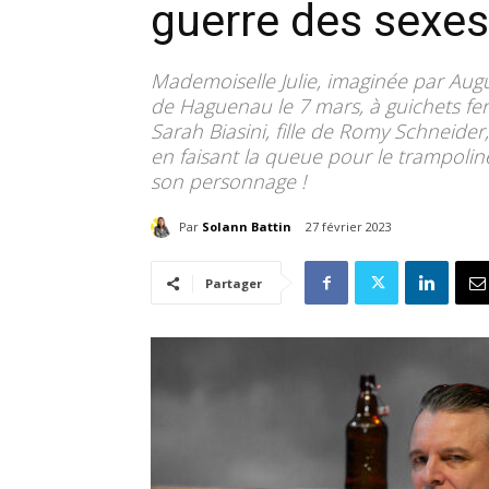
guerre des sexes
Mademoiselle Julie, imaginée par Augu
de Haguenau le 7 mars, à guichets fe
Sarah Biasini, fille de Romy Schneider
en faisant la queue pour le trampoline
son personnage !
Par
Solann Battin
27 février 2023
Partager