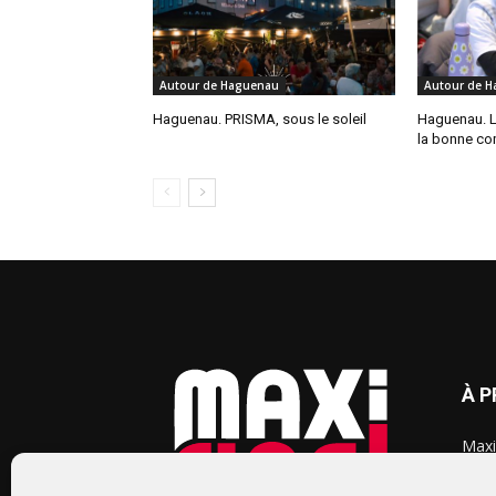
Autour de Haguenau
Autour de 
Haguenau. PRISMA, sous le soleil
Haguenau. L
la bonne co
À 
Maxi
chaq
2015