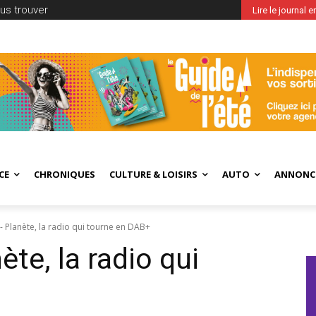
us trouver
Lire le journal 
CE
CHRONIQUES
CULTURE & LOISIRS
AUTO
ANNONC
 Planète, la radio qui tourne en DAB+
te, la radio qui