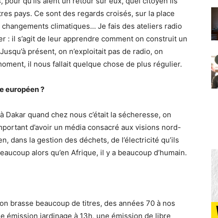
our qu’ils aient un retour sur eux, quel citoyen ils
res pays. Ce sont des regards croisés, sur la place
s changements climatiques… Je fais des ateliers radio
 : il s’agit de leur apprendre comment on construit un
r… Jusqu’à présent, on n’exploitait pas de radio, on
moment, il nous fallait quelque chose de plus régulier.
ue européen ?
 à Dakar quand chez nous c’était la sécheresse, on
 important d’avoir un média consacré aux visions nord-
n, dans la gestion des déchets, de l’électricité qu’ils
beaucoup alors qu’en Afrique, il y a beaucoup d’humain.
, on brasse beaucoup de titres, des années 70 à nos
une émission jardinage à 13h, une émission de libre