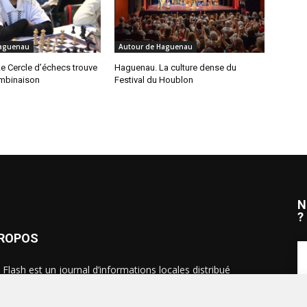
Haguenau
Autour de Haguenau
e Cercle d’échecs trouve
Haguenau. La culture dense du
mbinaison
Festival du Houblon
N
?
PROPOS
 Flash est un journal d’informations locales distribué
ue semaine sur trois éditions : en Alsace du Nord depuis
S
, dans les secteurs d’Obernai-Molsheim-Erstein depuis