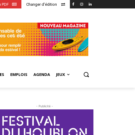
en PDF
Changer d'édition
ES
EMPLOIS
AGENDA
JEUX
- Publicité -