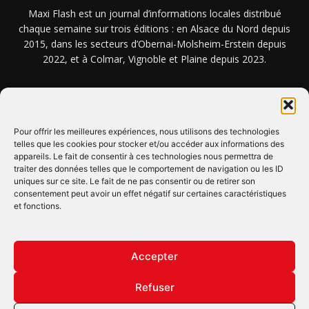
Maxi Flash est un journal d’informations locales distribué
chaque semaine sur trois éditions : en Alsace du Nord depuis
2015, dans les secteurs d’Obernai-Molsheim-Erstein depuis
2022, et à Colmar, Vignoble et Plaine depuis 2023.
NOUS TROUVER ? NOUS CONTACTER ?
Pour offrir les meilleures expériences, nous utilisons des technologies
telles que les cookies pour stocker et/ou accéder aux informations des
CLIQUEZ ICI !
appareils. Le fait de consentir à ces technologies nous permettra de
traiter des données telles que le comportement de navigation ou les ID
uniques sur ce site. Le fait de ne pas consentir ou de retirer son
SUIVEZ-NOUS !
consentement peut avoir un effet négatif sur certaines caractéristiques
et fonctions.
Accepter
Refuser
© Copyright © 2022 Maxi Flash