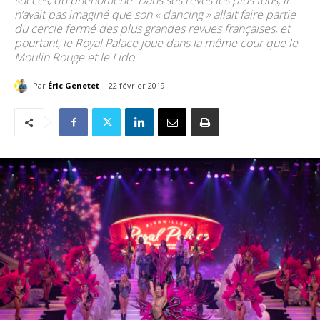
succès, du phénomène. Dans ses rêves les plus fous, il
n’avait pas imaginé que son « dancing » allait faire partie
du cercle fermé des plus grandes revues françaises, et
pourtant, le Royal Palace joue dans la même cour que le
Moulin Rouge et le Lido.
Par
Éric Genetet
22 février 2019