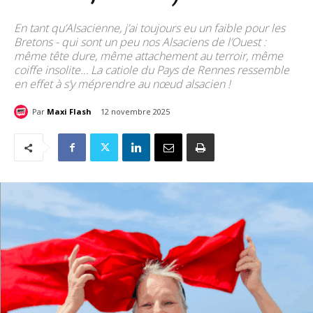
En tant qu’Alsacienne, j’ai toujours eu un faible pour les
Bretons - qui sont un peu nos Alsaciens de l’Ouest :
même tête dure, même attachement au terroir, même
coiffe insolite… La catiole du Pays de Rennes ressemble
en effet à s’y méprendre au nœud alsacien !
Par
Maxi Flash
12 novembre 2025