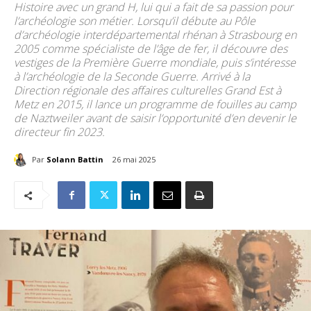
Histoire avec un grand H, lui qui a fait de sa passion pour
l’archéologie son métier. Lorsqu’il débute au Pôle
d’archéologie interdépartemental rhénan à Strasbourg en
2005 comme spécialiste de l’âge de fer, il découvre des
vestiges de la Première Guerre mondiale, puis s’intéresse
à l’archéologie de la Seconde Guerre. Arrivé à la
Direction régionale des affaires culturelles Grand Est à
Metz en 2015, il lance un programme de fouilles au camp
de Naztweiler avant de saisir l’opportunité d’en devenir le
directeur fin 2023.
Par
Solann Battin
26 mai 2025