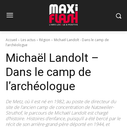
Accueil
Les actus
Région
Michaël Landolt - Dans le camp de
l’archéologue
Michaël Landolt –
Dans le camp de
l’archéologue
De Metz, où il est né en 1982, au poste de directeur du
site de l’ancien camp de concentration de Natzweiler-
Struthof, le parcours de Michaël Landolt est chargé
d’histoire. Histoires d’enfance, puisqu’il a été bercé par le
récit de son arrière-grand-père déporté en 1944, et