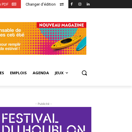
en PDF
Changer d'édition
ES
EMPLOIS
AGENDA
JEUX
- Publicité -