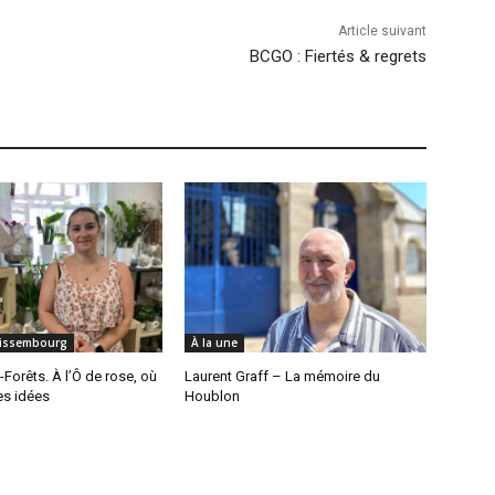
Article suivant
BCGO : Fiertés & regrets
Wissembourg
À la une
Forêts. À l’Ô de rose, où
Laurent Graff – La mémoire du
les idées
Houblon