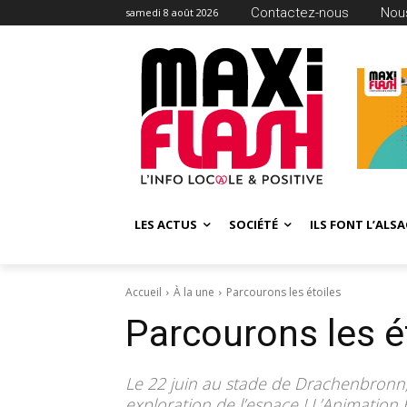
Contactez-nous
Nous
samedi 8 août 2026
LES ACTUS
SOCIÉTÉ
ILS FONT L’ALSA
Accueil
À la une
Parcourons les étoiles
Parcourons les é
Le 22 juin au stade de Drachenbronn,
exploration de l’espace ! L’Animation 