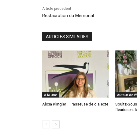
Article précédent
Restauration du Mémorial
ARTICLES SIMILAIRES
À la une
Autour de 
Alicia Klingler – Passeuse de dialecte
Soultz-Sous-
fleurissent 