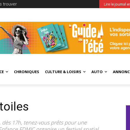
 trouver
Lire le journal 
CE
CHRONIQUES
CULTURE & LOISIRS
AUTO
ANNONC
toiles
 dès 17h, tenez-vous prêts pour une
Enfance FDMJC organise un festival spatial