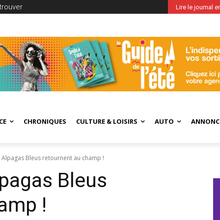
trouver
Lire le journal 
CE
CHRONIQUES
CULTURE & LOISIRS
AUTO
ANNONC
s Alpagas Bleus retournent au champ !
lpagas Bleus
amp !