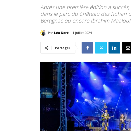
Après une première édition à succès, l
dans le parc du Château des Rohan de S
Bertignac ou encore Ibrahim Maalou
Par
Léo Doré
1 juillet 2024
Partager