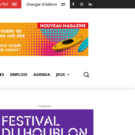
en PDF
Changer d'édition
ES
EMPLOIS
AGENDA
JEUX
- Publicité -