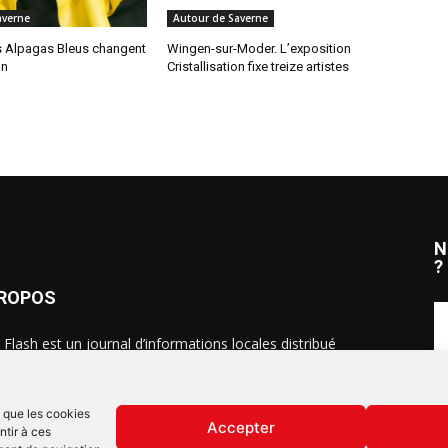
averne
Autour de Saverne
s Alpagas Bleus changent
Wingen-sur-Moder. L’exposition
on
Cristallisation fixe treize artistes
N
?
PROPOS
 Flash est un journal d’informations locales distribué
ue semaine sur trois éditions : en Alsace du Nord depuis
S
, dans les secteurs d’Obernai-Molsheim-Erstein depuis
, et à Colmar, Vignoble et Plaine depuis 2023.
s que les cookies
Accepter
ntir à ces