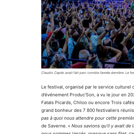
Claudio Capéo avait fait parc comble l’année dernière. Le fe
Le festival, organisé par le service culturel
d’événement Produc’Son, a vu le jour en 202
Fatals Picards, Chiloo ou encore Trois café
grand bonheur des 7 800 festivaliers réunis
pas à quoi nous attendre pour cette premièr
de Saverne.
« Nous savions qu’il y avait de l
nous sommes lancés, presque sans filet, car 