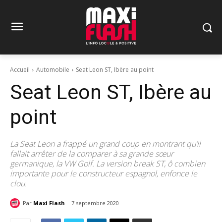
Accueil
Automobile
Seat Leon ST, Ibère au point
Seat Leon ST, Ibère au
point
La Seat Leon a frappé un grand coup en montrant qu’il
fallait arrêter de la comparer à sa grande sœur
germanique, la VW Golf. La version break ST, ô combien
importante pour le constructeur espagnol, enfonce le
clou.
Par
Maxi Flash
7 septembre 2020