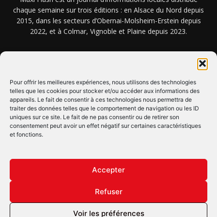
chaque semaine sur trois éditions : en Alsace du Nord depuis
2015, dans les secteurs d’Obernai-Molsheim-Erstein depuis
2022, et à Colmar, Vignoble et Plaine depuis 2023.
NOUS TROUVER ? NOUS CONTACTER ?
Pour offrir les meilleures expériences, nous utilisons des technologies
telles que les cookies pour stocker et/ou accéder aux informations des
appareils. Le fait de consentir à ces technologies nous permettra de
CLIQUEZ ICI !
traiter des données telles que le comportement de navigation ou les ID
uniques sur ce site. Le fait de ne pas consentir ou de retirer son
SUIVEZ-NOUS !
consentement peut avoir un effet négatif sur certaines caractéristiques
et fonctions.
Accepter
Refuser
© Copyright © 2022 Maxi Flash
Voir les préférences