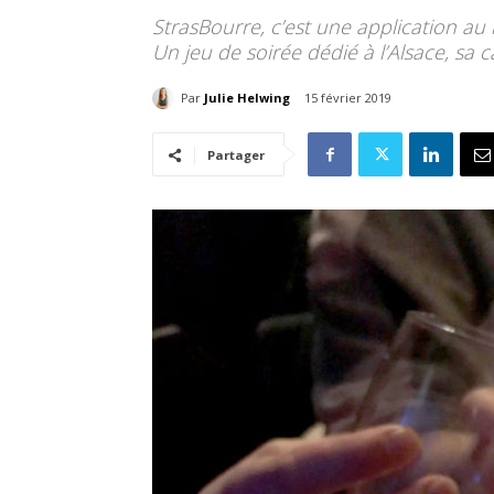
StrasBourre, c’est une application au
Un jeu de soirée dédié à l’Alsace, sa c
Par
Julie Helwing
15 février 2019
Partager