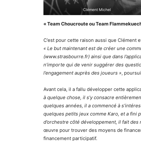
Clément Michel
« Team Choucroute
ou Team Flammekuech
C’est pour cette raison aussi que Clément et 
« Le but maintenant est de créer une communa
(www.strasbourre.fr) ainsi que dans l’appli
n’importe qui de venir suggérer des questio
l’engagement auprès des joueurs »
, poursu
Avant cela, il a fallu développer cette applic
à quelque chose, il s’y consacre entièrement
quelques années, il a commencé à s’intére
quelques petits jeux comme Karo, et a fini pa
d’orchestre côté développement, il fait des m
œuvre pour trouver des moyens de financer
financement participatif.