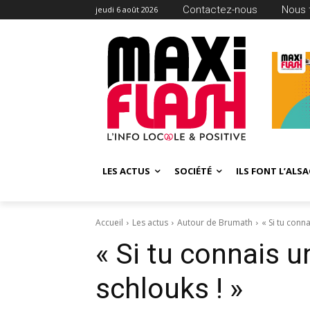
Contactez-nous
Nous 
jeudi 6 août 2026
LES ACTUS
SOCIÉTÉ
ILS FONT L’ALSA
Accueil
Les actus
Autour de Brumath
« Si tu conna
« Si tu connais un
schlouks ! »