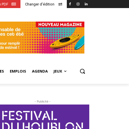
en PDF
Changer d'édition
ES
EMPLOIS
AGENDA
JEUX
- Publicité -