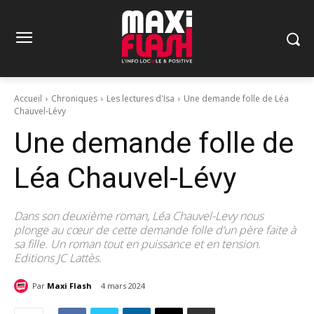
Accueil
Chroniques
Les lectures d'Isa
Une demande folle de Léa
Chauvel-Lévy
Une demande folle de
Léa Chauvel-Lévy
Dans son deuxième roman, Léa Chauvel-Levy nous
plonge au cœur de cette demande folle d’un père faite à
sa fille. Un roman tout en puissance et en tension.
Editions JC Lattès.
Par
Maxi Flash
4 mars 2024