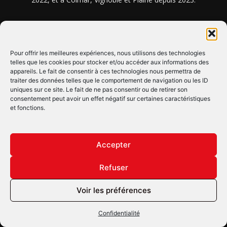
NOUS TROUVER ? NOUS CONTACTER ?
Pour offrir les meilleures expériences, nous utilisons des technologies
telles que les cookies pour stocker et/ou accéder aux informations des
CLIQUEZ ICI !
appareils. Le fait de consentir à ces technologies nous permettra de
traiter des données telles que le comportement de navigation ou les ID
uniques sur ce site. Le fait de ne pas consentir ou de retirer son
SUIVEZ-NOUS !
consentement peut avoir un effet négatif sur certaines caractéristiques
et fonctions.
Accepter
Refuser
© Copyright © 2022 Maxi Flash
Voir les préférences
Confidentialité
Mentions légales
Confidentialité
Annonceurs
Contactez-nous