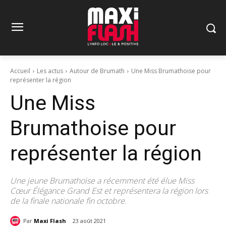
Accueil
Les actus
Autour de Brumath
Une Miss Brumathoise pour
représenter la région
Une Miss
Brumathoise pour
représenter la région
Une jeune Brumathoise a récemment été élue Miss
Cœur Élégance Grand Est et représentera la région lors
de la finale nationale fin octobre.
Par
Maxi Flash
23 août 2021