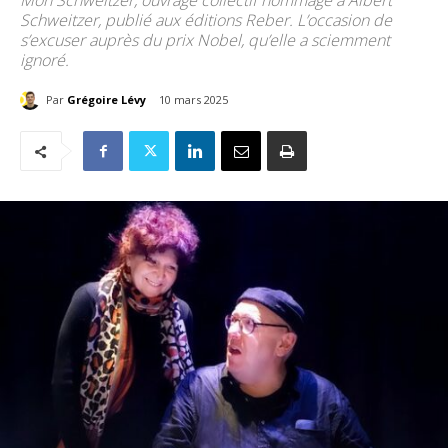
Mon Schweitzer, ouvrage collectif hommage à Albert
Schweitzer, publié aux éditions Reber. L’occasion de
s’excuser auprès du prix Nobel, qu’elle a sciemment
ignoré.
Par
Grégoire Lévy
10 mars 2025