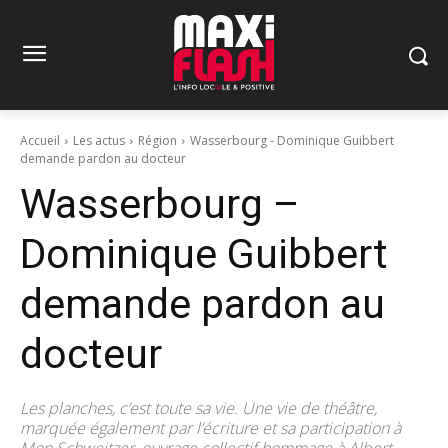
Accueil
Les actus
Région
Wasserbourg - Dominique Guibbert
demande pardon au docteur
Wasserbourg –
Dominique Guibbert
demande pardon au
docteur
Les planches, c’est toute sa vie. Une vie de théâtre,
marquée également par l’écriture et sa participation à