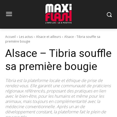
Accueil
Les actus
Alsace et ailleurs
Alsace - Tibria souffle sa
première bougie
Alsace – Tibria souffle
sa première bougie
Tibria est la plateforme locale et éthique de prise de
rendez-vous. Elle garantit une communauté de praticiens
régionaux référencés, proposant des pratiques en lien
avec le bien-être, pour les humains et même pour les
animaux, mais toujours en complémentarité avec la
médecine conventionnelle. Après un an de
développement constant, la plateforme fait le plein de