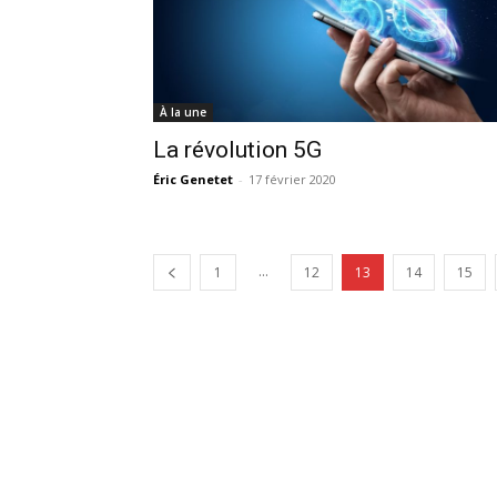
À la une
La révolution 5G
Éric Genetet
-
17 février 2020
...
1
12
13
14
15