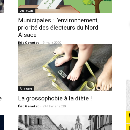
Les actus
Municipales : l’environnement,
priorité des électeurs du Nord
Alsace
Éric Genetet
-
9 mars 2020
À la une
e
La grossophobie à la diète !
Éric Genetet
-
24 février 2020