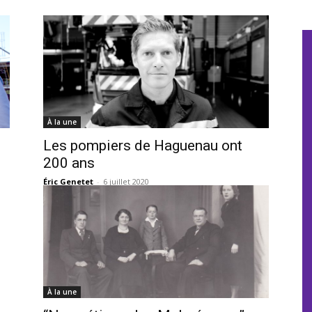
À la une
Les pompiers de Haguenau ont
200 ans
Éric Genetet
-
6 juillet 2020
À la une