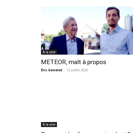
À la une
METEOR, malt à propos
Éric Genetet
-
13 juillet 2020
À la une