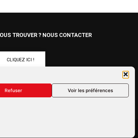
OUS TROUVER ? NOUS CONTACTER
CLIQUEZ ICI !
UIVEZ-NOUS !
Refuser
Voir les préférences
ales
Confidentialité
Annonceurs
Contactez-nous