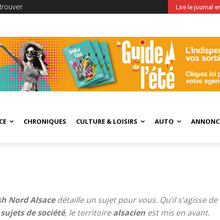
trouver
Lire le journal 
CE
CHRONIQUES
CULTURE & LOISIRS
AUTO
ANNONC
sh Nord Alsace
détaille un sujet pour vous. Qu’il s’agisse de
e
sujets
de société
, le territoire
alsacien
est mis en avant.