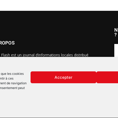
N
?
PROPOS
 Flash est un journal d’informations locales distribué
ue semaine sur trois éditions : en Alsace du Nord depuis
S
, dans les secteurs d’Obernai-Molsheim-Erstein depuis
, et à Colmar, Vignoble et Plaine depuis 2023.
s que les cookies
Accepter
ntir à ces
ment de navigation
 consentement peut
Mentions lég