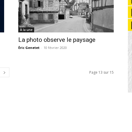
À la une
La photo observe le paysage
Éric Genetet
-
10 février 2020
Page 13 sur 15