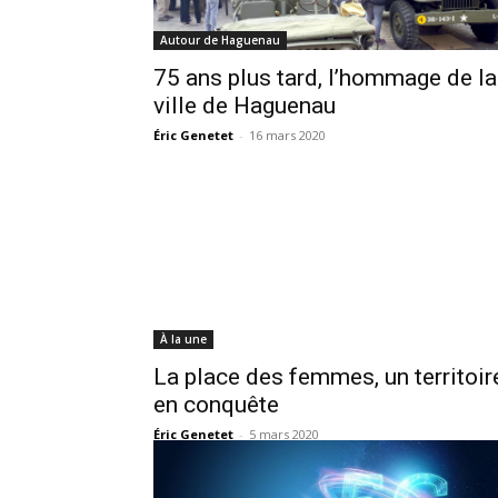
Autour de Haguenau
75 ans plus tard, l’hommage de la
ville de Haguenau
Éric Genetet
-
16 mars 2020
À la une
La place des femmes, un territoir
en conquête
Éric Genetet
-
5 mars 2020