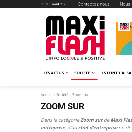
Contactez-nous
Nous 
jeudi 6 août 2026
LES ACTUS
SOCIÉTÉ
ILS FONT L’ALSA
Accueil
Société
Zoom sur
ZOOM SUR
Dans la catégorie
Zoom sur
de
Maxi Fla
entreprise
, d’un
chef d’entreprise
ou d