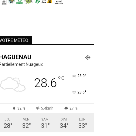
VOTRE MÉTÉO
HAGUENAU
Partiellement Nuageux
°
28.9
°
C
28.6
°
28.6
32 %
5.4kmh
27 %
JEU
VEN
SAM
DIM
LUN
28
°
32
°
31
°
34
°
33
°