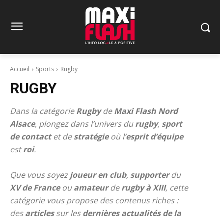
Accueil
Sports
Rugby
RUGBY
Dans la catégorie
Rugby
de
Maxi Flash Nord
Alsace
, plongez dans l’univers du
rugby
,
sport
de contact
et de
stratégie
où l’
esprit d’équipe
est
roi
.
Que vous soyez
joueur en club
,
supporter
du
XV de France
ou
amateur
de
rugby à XIII
, cette
catégorie vous propose des contenus riches :
des
articles
sur les
dernières actualités de la