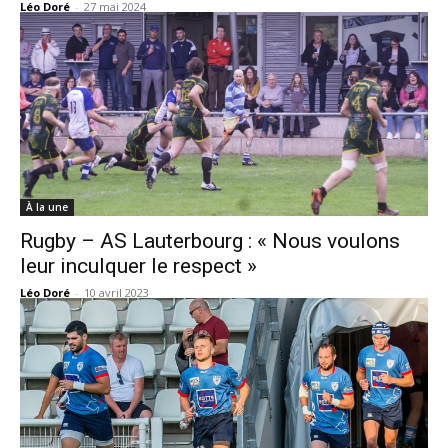
Léo Doré
-
27 mai 2024
À la une
Rugby – AS Lauterbourg : « Nous voulons
leur inculquer le respect »
Léo Doré
-
10 avril 2023