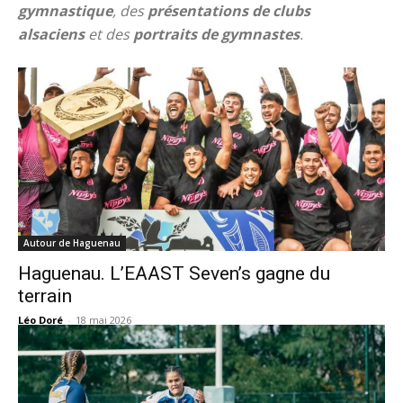
gymnastique
, des
présentations de clubs
alsaciens
et des
portraits de gymnastes
.
Autour de Haguenau
Haguenau. L’EAAST Seven’s gagne du
terrain
Léo Doré
-
18 mai 2026