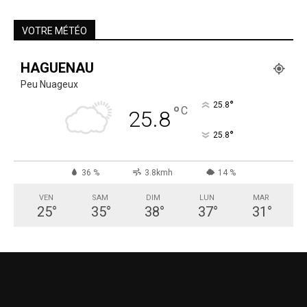
VOTRE MÉTÉO
HAGUENAU
Peu Nuageux
°
25.8
°
C
25.8
°
25.8
36 %
3.8kmh
14 %
VEN
SAM
DIM
LUN
MAR
25
°
35
°
38
°
37
°
31
°