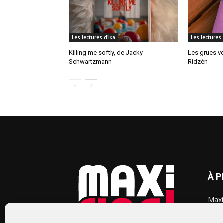
Les lectures d'Isa
Les lectures 
Killing me softly, de Jacky
Les grues vo
Schwartzmann
Ridzén
À 
Maxi
chaq
2015