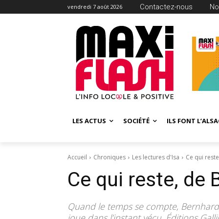
Contactez-nous
No
vendredi 7 août 2026
LES ACTUS
SOCIÉTÉ
ILS FONT L’ALSA
Accueil
Chroniques
Les lectures d'Isa
Ce qui reste
Ce qui reste, de 
Quand le temps se compte, Bernhard S
joue dans l’instant vécu. Éditions Gall