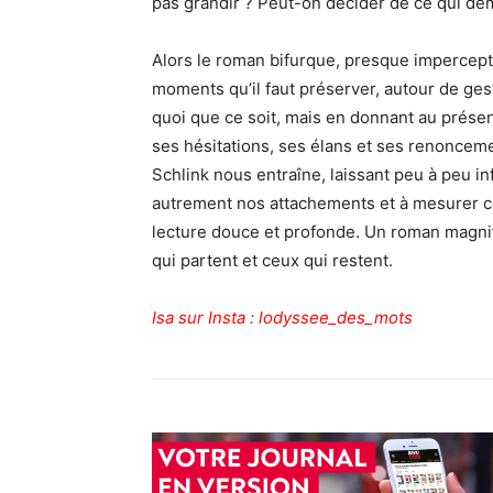
pas grandir ? Peut-on décider de ce qui de
Alors le roman bifurque, presque impercept
moments qu’il faut préserver, autour de gest
quoi que ce soit, mais en donnant au présent
ses hésitations, ses élans et ses renoncem
Schlink nous entraîne, laissant peu à peu i
autrement nos attachements et à mesurer c
lecture douce et profonde. Un roman magnifiq
qui partent et ceux qui restent.
Isa sur Insta : lodyssee_des_mots