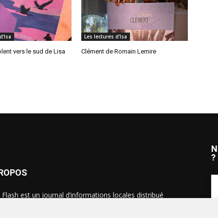
d'Isa
Les lectures d'Isa
lent vers le sud de Lisa
Clément de Romain Lemire
N
?
PROPOS
 Flash est un journal d’informations locales distribué
ue semaine sur trois éditions : en Alsace du Nord depuis
S
, dans les secteurs d’Obernai-Molsheim-Erstein depuis