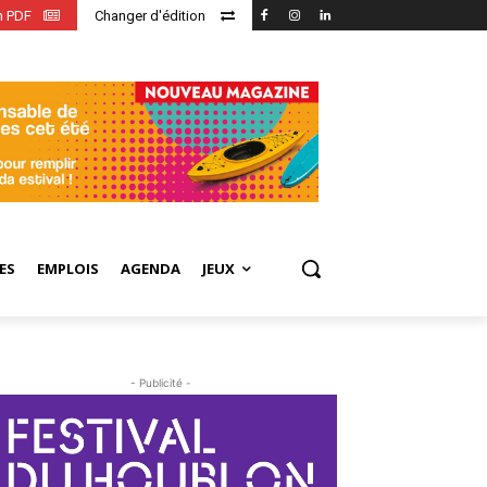
en PDF
Changer d'édition
ES
EMPLOIS
AGENDA
JEUX
- Publicité -