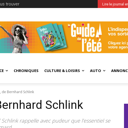
us trouver
Lire le journal 
CE
CHRONIQUES
CULTURE & LOISIRS
AUTO
ANNONC
, de Bernhard Schlink
Bernhard Schlink
chlink rappelle avec pudeur que l’essentiel se
imard.