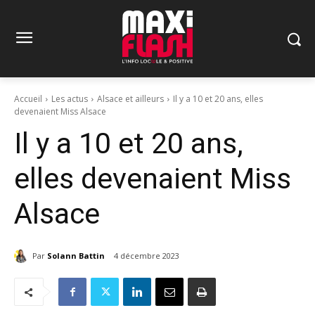
Accueil
Les actus
Alsace et ailleurs
Il y a 10 et 20 ans, elles
devenaient Miss Alsace
Il y a 10 et 20 ans,
elles devenaient Miss
Alsace
Par
Solann Battin
4 décembre 2023