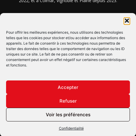
2022, et à Colmar, Vignoble et Plaine depuis 2023.
NOUS TROUVER ? NOUS CONTACTER ?
Pour offrir les meilleures expériences, nous utilisons des technologies
telles que les cookies pour stocker et/ou accéder aux informations des
CLIQUEZ ICI !
appareils. Le fait de consentir à ces technologies nous permettra de
traiter des données telles que le comportement de navigation ou les ID
uniques sur ce site. Le fait de ne pas consentir ou de retirer son
SUIVEZ-NOUS !
consentement peut avoir un effet négatif sur certaines caractéristiques
et fonctions.
Accepter
Refuser
© Copyright © 2022 Maxi Flash
Voir les préférences
Confidentialité
Mentions légales
Confidentialité
Annonceurs
Contactez-nous