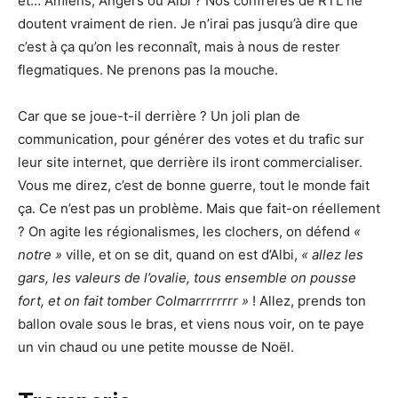
et… Amiens, Angers ou Albi ? Nos confrères de RTL ne
doutent vraiment de rien. Je n’irai pas jusqu’à dire que
c’est à ça qu’on les reconnaît, mais à nous de rester
flegmatiques. Ne prenons pas la mouche.
Car que se joue-t-il derrière ? Un joli plan de
communication, pour générer des votes et du trafic sur
leur site internet, que derrière ils iront commercialiser.
Vous me direz, c’est de bonne guerre, tout le monde fait
ça. Ce n’est pas un problème. Mais que fait-on réellement
? On agite les régionalismes, les clochers, on défend
«
notre »
ville, et on se dit, quand on est d’Albi,
« allez les
gars, les valeurs de l’ovalie, tous ensemble on pousse
fort, et on fait tomber Colmarrrrrrrr »
! Allez, prends ton
ballon ovale sous le bras, et viens nous voir, on te paye
un vin chaud ou une petite mousse de Noël.